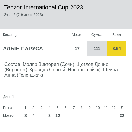
Tenzor International Cup 2023
Этап 2 (7-9 июля 2023)
Команда
Место
Сумма
Балл
АЛЫЕ ПАРУСА
17
111
8.54
Состав: Моляр Виктория (Сочи), Щеглов Денис
(Воронеж), Кравцов Сергей (Новороссийск), Шеина
Анна (Геленджик)
День 1
Гонка
1
2
3
4
5
6
7
8
9
10
11
12
∑
8
4
8
12
32
Место