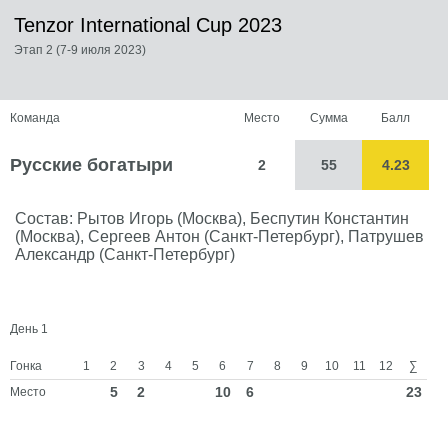
Tenzor International Cup 2023
Этап 2 (7-9 июля 2023)
Команда
Место
Сумма
Балл
Русские богатыри
2
55
4.23
Состав: Рытов Игорь (Москва), Беспутин Константин
(Москва), Сергеев Антон (Санкт-Петербург), Патрушев
Александр (Санкт-Петербург)
День 1
Гонка
1
2
3
4
5
6
7
8
9
10
11
12
∑
5
2
10
6
23
Место